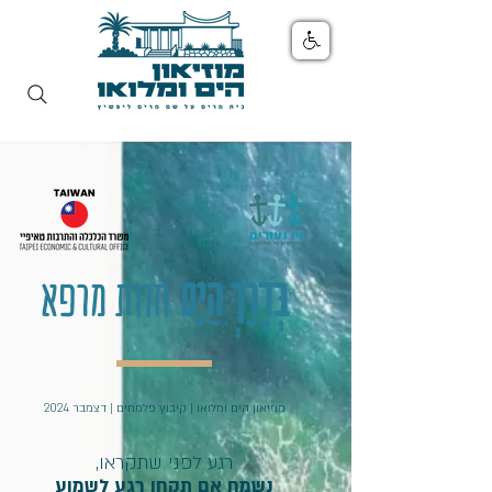
בְּדֶרֶךְ הַיָּם
חוות מרפא
מוזיאון הים ומלואו | קיבוץ פלמחים | דצמבר 2024
רגע לפני שתקראו,
נשמח אם תקחו רגע לשמוע