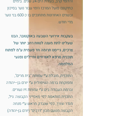
והלומי קרב, בעזרת הים 24 שנים. בימים
כתיקונם פועל המרכז הימי עבור נוער בסיכון
ובשנים האחרונות מתחנכים בו כ-600 בני נוער
מדי חודש.
בעקבות אירועי השבעה באוקטובר, הבנו
שעלינו לתת מענה לטווח רחב יותר של
צרכים, גייסנו תרומה חד פעמית ע״מ לפתוח
תוכנית מרפא לאזרחים וחיילים נפגעי
המלחמה.
התוכנית, מובלת ע״י עמותת "בית מרים",
ומפוקחת ברמה הטיפולית ע״י יורם בן–יהודה
וברמת העבודה בים ע״י עמותת זיו נעורים.
התכנית מותאמת לפי מאפייני הקבוצה: גיל,
מגדר וצורך, כפי שנבדק מראש ע״י מנחה
הקבוצה מטעם מכון ״דרכים״ (יורם בן-יהודה)