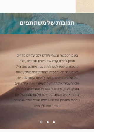
תגובות של משתתפים
בשם הקבוצה ובשמי מודים לכם על יום מדהים
שנתן לכולנו קצת אור בימים חשוכים ,חלק
מהאנשים יצאו לפעילות פעם ראשונה מאז ה-7
באוקטובר ולא הפסיקו להודות לכם.אתם/ן צוות
של אלופים מהתכנון ועד לביצוע המושלם היום.
אנא העבירי את ההודעה לעופרי, נוגה, הילה ,יניב
הנסיך ומורן, עידו וכל צוות זיו נעורים, יובל חכמון,
צוות האוקיס וכמובן לקהילת פלמחים(מתנצל אם
שכחתי מישהו) עוד יגיעו ימים טובים יותר 🙏 אוהב
ומעריך אתכם/ן מאוד