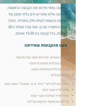
בתשעה במאי אירחנו את הקבוצה הראשונה
שהגיעה אלינו ומאז יש זרם בלתי פוסק של
קבוצות ובקשות לקחת חלק בתכנית. הצורך
ברור והתמורה גם כן. מאז עברו אצלנו כ-50
קבוצות, בכל קבוצה בין 15-30 אנשים.
מעט מהקבוצות שאירחנו:
קבוצת השבים- אזרחים אשר שבו מהשבי
אמהות שכולות ממסיבת הנובה
אבות שכולים ממסיבת הנובה
אחים שכולים
מנהלי קהילות ויור"י צחי- מ.א. אשכול / שער הנגב
צוות יחדיו שער הנגב
צוותי סדיר שאיבדו חברי צוות
קהילות מהעוטף- שיקום קהילתי