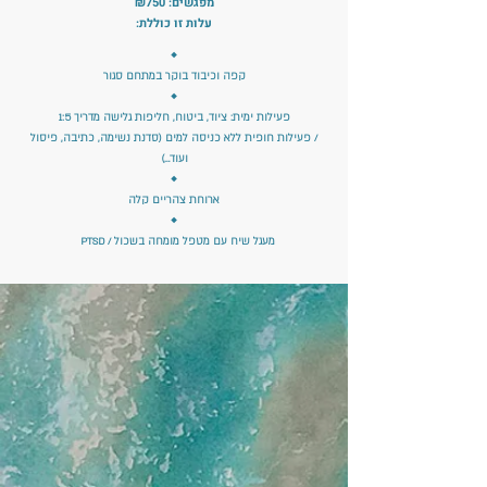
מפגשים: ₪750
עלות זו כוללת:
◆
קפה וכיבוד בוקר במתחם סגור
◆
פעילות ימית: ציוד, ביטוח, חליפות גלישה מדריך 1:5
/ פעילות חופית ללא כניסה למים (סדנת נשימה, כתיבה, פיסול
ועוד…)
◆
ארוחת צהריים קלה
◆
מעגל שיח עם מטפל מומחה בשכול / PTSD