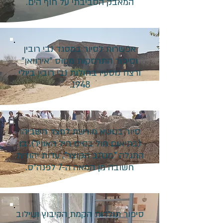
המאבק הסביבתי על חוף הים.
אפשרות לסיור במסגד נבי רובין
וסיפור התרסקות מטוס "אירוואן"
ורצח נוסעיו בחולות נבי רובין ביולי
1948.
סיור בנושא מורשת למצד חשביהו
(בתיאום מול בסיס חיל האוויר), בו
התגלה "מכתב הקוצר", עדות יהודית
חשובה מן המאה ה-7 לפנה"ס.​
סיפור תולדות הקמת הקיבוץ ושילוב