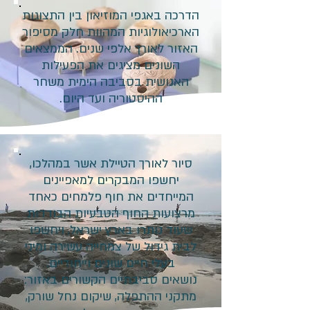
הדרכה באגפי המוזיאון בין התצוגות
הארכיאולוגיות המהוות חלק מסיפור
האזור לאורך אלפי שנים. הממצאים
השונים מציגים את הפעילות
האנושית בסביבה הימית משחר
ההיסטוריה ועד היום.
סיור לאורך הטיילת אשר במהלכו,
יחשפו המבקרים למאפיינים
המייחדים את חוף פלמחים כאחד
מרצועות החוף הטבעיות הבודדות
שעוד נותרו בארץ ישראל, ויחשפו
לבית גידול של צמחייה עשירה ומיני
בעלי חיים שונים וייחודיים.
נושאים סביבתיים הקשורים באזור:
מתקני ההתפלה, שיקום נחל שורק,