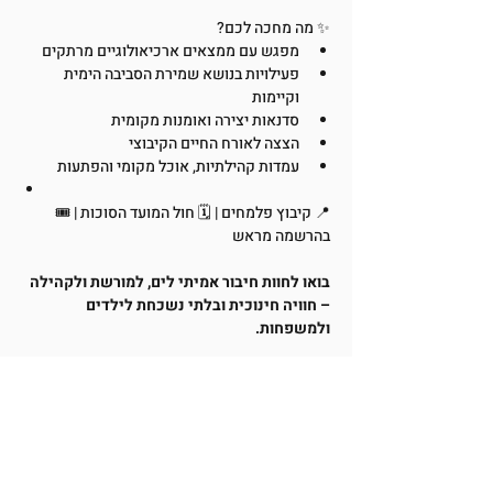
✨ מה מחכה לכם?
מפגש עם ממצאים ארכיאולוגיים מרתקים
פעילויות בנושא שמירת הסביבה הימית 
וקיימות
סדנאות יצירה ואומנות מקומית
הצצה לאורח החיים הקיבוצי
עמדות קהילתיות, אוכל מקומי והפתעות
📍 קיבוץ פלמחים | 🗓️ חול המועד הסוכות | 🎟️ 
בהרשמה מראש
בואו לחוות חיבור אמיתי לים, למורשת ולקהילה 
– חוויה חינוכית ובלתי נשכחת לילדים 
ולמשפחות.
*קיום האירוע מותנה במינימום מספר נרשמים. 
במקרה של ביטול, תישלח הודעה מסודרת 
למשתתפים ויוחזר התשלום במלואו.