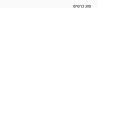
סוג כרטיס
כרטיס פעילות הורה וילד
מחיר
שיתוף