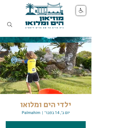
ילדי הים ומלואו
יום ב׳, 14 בפבר׳
  |  
Palmahim