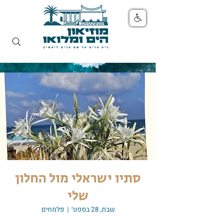
סתיו ישראלי מול החלון
שלי
שבת, 28 בספט׳
  |  
פלמחים