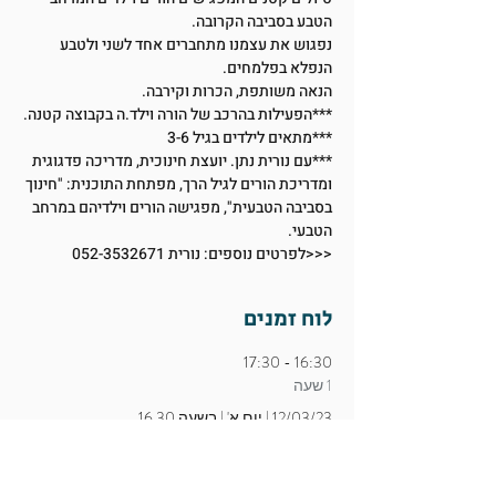
הטבע בסביבה הקרובה.
נפגוש את עצמנו מתחברים אחד לשני ולטבע 
הנפלא בפלמחים.
הנאה משותפת, הכרות וקירבה.
***הפעילות בהרכב של הורה וילד.ה בקבוצה קטנה.
***מתאים לילדים בגיל 3-6
***עם נורית נתן. יועצת חינוכית, מדריכה פדגוגית 
ומדריכת הורים לגיל הרך, מפתחת התוכנית: "חינוך 
בסביבה הטבעית", מפגישה הורים וילדיהם במרחב 
הטבעי.
<<<לפרטים נוספים: נורית 052-3532671
לוח זמנים
16:30 - 17:30
1 שעה
12/03/23 | יום א' | בשעה 16.30
הציגו הכל