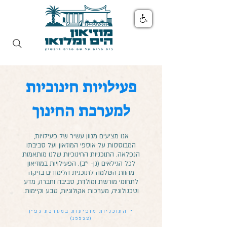
פעילויות חינוכיות
למערכת החינוך
אנו מציעים מגוון עשיר של פעילויות,
המבוססות על אוספי המוזאון ועל סביבתו
הנפלאה. התוכניות החינוכיות שלנו מותאמות
לכל הגילאים (גן- י"ב). הפעילויות במוזיאון
מהוות השלמה לתוכנית הלימודים בזיקה
לתחומי מורשת ומולדת, סביבה וחברה, מדע
וטכנולוגיה, מערכות אקולוגיות, טבע וקיימות.
* התוכניות מופיעות במערכת גפ"ן
(15522)