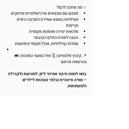
✨ מה מחכה לכם?
מפגש עם ממצאים ארכיאולוגיים מרתקים
פעילויות בנושא שמירת הסביבה הימית 
וקיימות
סדנאות יצירה ואומנות מקומית
הצצה לאורח החיים הקיבוצי
עמדות קהילתיות, אוכל מקומי והפתעות
📍 קיבוץ פלמחים | 🗓️ חול המועד הסוכות | 🎟️ 
בהרשמה מראש
בואו לחוות חיבור אמיתי לים, למורשת ולקהילה 
– חוויה חינוכית ובלתי נשכחת לילדים 
ולמשפחות.
*קיום האירוע מותנה במינימום מספר נרשמים. 
במקרה של ביטול, תישלח הודעה מסודרת 
למשתתפים ויוחזר התשלום במלואו.