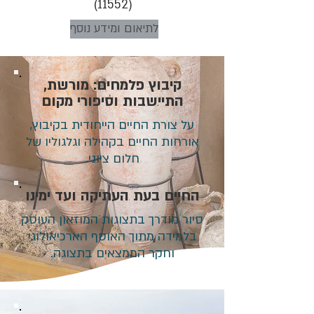
(11552)
לתיאום ומידע נוסף
קיבוץ פלמחים: מורשת,
התיישבות וסיפורי מקום
על צורת החיים הייחודית בקיבוץ,
אורחות החיים בקהילה וגלגוליו של
חלום ציוני.
החיים בעת העתיקה ועד ימינו
סיור מודרך בתצוגות המוזאון העוסק
בלמידה מתוך האוסף הארכיאולוגי
וחקר הממצאים בתצוגה.