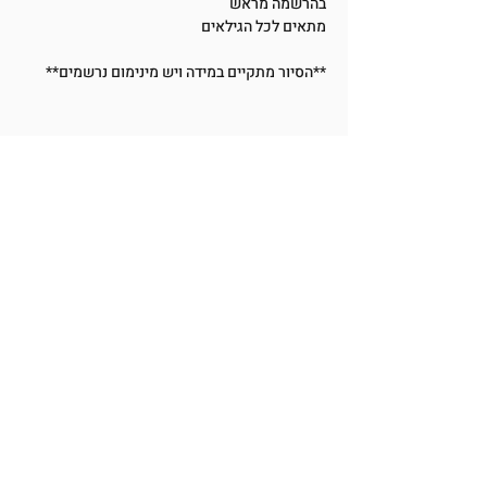
בהרשמה מראש
מתאים לכל הגילאים
**הסיור מתקיים במידה ויש מינימום נרשמים**
שתפו את האירוע
BetMiriamMuseum@Gmail.com