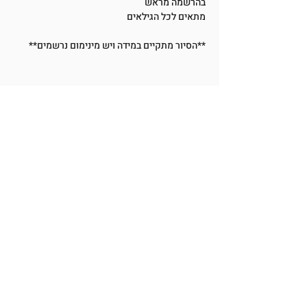
בהרשמה מראש
מתאים לכל הגילאים
**הסיור מתקיים במידה ויש מינימום נרשמים**
שתפו את האירוע
BetMiriamMuseum@Gmail.com