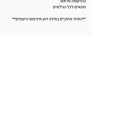
בהרשמה מראש
מתאים לכל הגילאים
**הסיור מתקיים במידה ויש מינימום נרשמים**
שתפו את האירוע
BetMiriamMuseum@Gmail.com