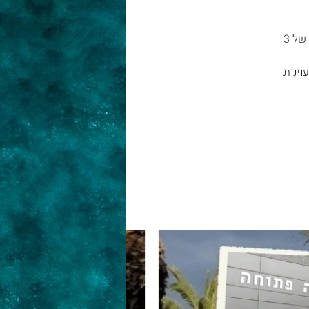
סרט על ים המלח, אחד מפלאי עולם שמתייבש ונעלם, שעוקב אחרי מאמציהם של 3
וינות