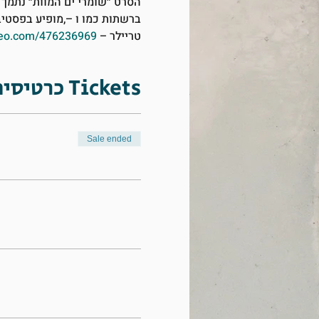
הסרט ״שומרי ים המוות״ נתמך ע
ברשתות כמו 
ו –
,מופיע בפסטיב
טריילר – 
meo.com/476236969
כרטיסים Tickets
Sale ended