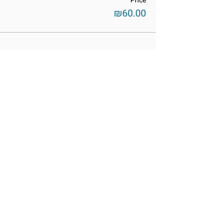
Price
₪60.00
שתפו את האירוע
BetMiriamMuseum@Gmail.com
03-953-8281