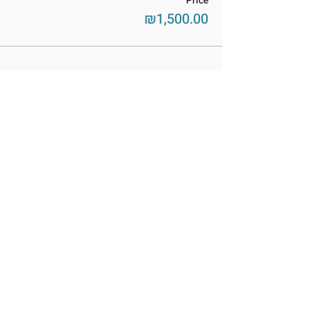
Price
₪1,500.00
שתפו את האירוע
BetMiriamMuseum@Gmail.com
03-953-8281