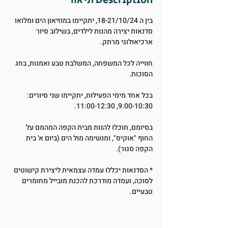
תיאור Description
בין ה 18-21/10/24, יתקיימו במוזיאון הים ומלואו 
סדנאות יצירה מהנות לילדים, בשילוב סיור 
ארכיאולוגי מרתק.
חווייה לכל המשפחה, המשלבת טבע ואמנות, בחג 
הסוכות.
בכל אחד מימי הפעילות, יתקיימו שני סיורים: 
9:00-10:30, 11:00-12:30.
בסיומם, תוכלו להנות מבית הקפה המהמם על 
החוף "אוקיס", ומנשימה מול הים (ביום א' בית 
הקפה סגור).
* הסדנאות יכללו עמדה עצמאית ליצירת קישוטים 
לסוכה, ועמדה מודרכת להכנת מובייל מחומרים 
טבעיים.